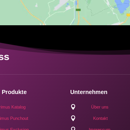
ss
 Produkte
Unternehmen

rimus Katalog
Über uns

imus Punchout
Kontakt

imus Exclusion
Impressum