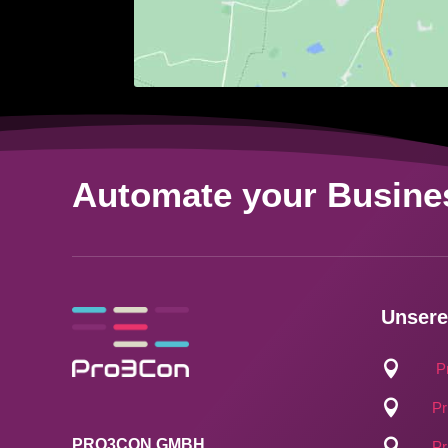
Automate your Busine
Unsere

P

Pr

PRO3CON GMBH
Pr