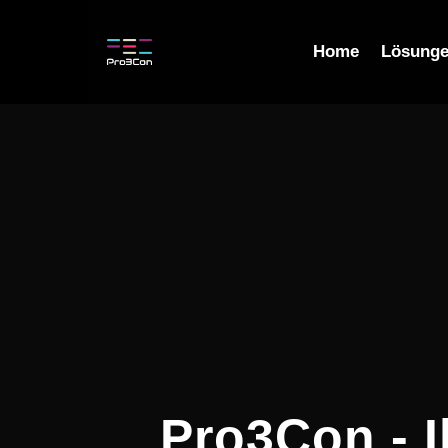
Home
Lösung
H
Pro3Con - I