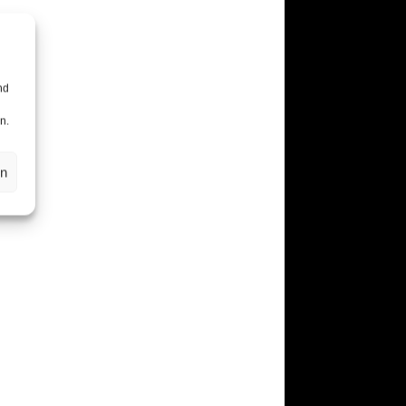
nd
n.
en