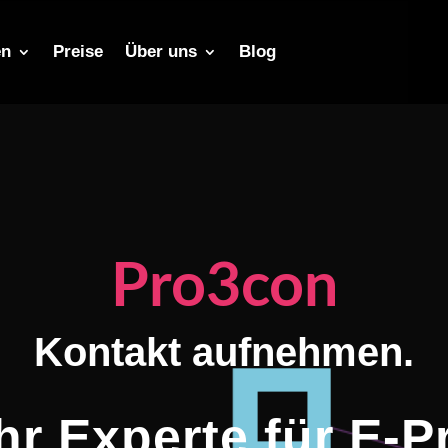
en
ome
Lösungen
Preise
Über uns
Preise
Blog
Über uns
Blog
Pro3con
Kontakt aufnehmen.
hr Experte für E-